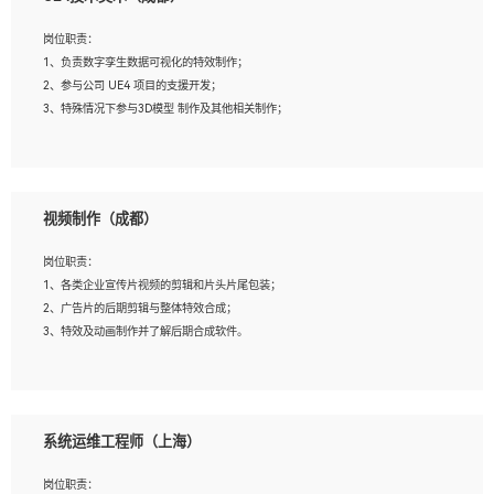
2、熟练掌握 Unity3D 程序开发，精通 C# 语言开发；
3、具有大量插件的使用调试经历，开发测试过 UWP 端程序者优先；
岗位职责：
4、有良好的沟通能力和团队合作意识；
1、负责数字孪生数据可视化的特效制作；
5、开发过 HoloLens 程序者优先。
2、参与公司 UE4 项目的支援开发；
3、特殊情况下参与3D模型 制作及其他相关制作；
岗位要求：
1、全日制本科以上学历，美术、动画相关专业毕业，具有相关效果制作经验2年以
视频制作（成都）
上；
2、熟练掌握 Particle 或 Niagara 制作特效模块；
岗位职责：
3、想象力丰富, 有一定的艺术审美深度；
1、各类企业宣传片视频的剪辑和片头片尾包装；
4、有良好的场景特效搭建功底；
2、广告片的后期剪辑与整体特效合成；
5、熟悉 3Ds Max 或者 Maya；
3、特效及动画制作并了解后期合成软件。
6、有良好的沟通能力和团队合作意识；
7、参与过建筑结构表现相关项目者优先
岗位要求：
1、热爱影视，责任心强，有强烈的兴趣和后期制作的主观能动性；
系统运维工程师（上海）
2、熟练使用After Effect、Photo Shop、熟练掌握视频剪辑和特效包装软件；
3、能对影片后期进行整体调色控制，具备一定审美感；
岗位职责：
4、在剪辑上会思考，有一定编导思维；