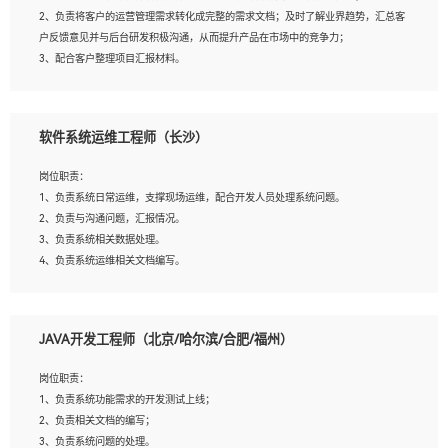
4、熟悉OPENCV、HALCON等常用图像处理软件，熟练进行图像处理；
2、负责将客户的运营管理需求转化成完整的需求文档；及时了解业界趋势，汇总客
5、熟悉主流的分类算法、聚类算法和关联分析算法原理，能熟练使用神经网络算法
户反馈意见并与后台研发积极沟通，从而提升产品在市场中的竞争力；
的进行业务建模；
3、配合客户整理项目汇报材料。
6、对OCR领域有深入的研究，熟悉模型调参，压缩和整型化方法；
7、熟悉mysql、oracle、MongoDB、redis等其中一种数据库使用。
岗位要求：
软件系统运维工程师（长沙）
1、3年以上运营或解决方案的工作经验。
2、具备良好的逻辑能力、沟通能力和文字处理能力，能够从海量数据中发现关键特
岗位职责：
征，可独立提出完整的优化方案,并推动方案执行达成结果；熟练使用PPT、
1、负责系统日常运维，支撑现场运维，配合开发人员处理系统问题。
WORD、EXCEL等办公软件；
2、负责与沟通问题，汇报情况。
3、深入理解公司各项AI产品和技术信息；具有较强的文档编写能力，能独立撰写
3、负责系统相关数据处理。
PPT、方案建议书等，面试时需携带个人制作的专业PPT文件进行展示。
4、负责系统运维相关文档编写。
5、负责现场对接客户，沟通事项。
JAVA开发工程师（北京/哈尔滨/合肥/福州）
岗位要求：
1、计算机相关专业本科以上学历，1年以上软件系统运维经验。
岗位职责：
2、精通linux命令。
1、负责系统功能需求的开发测试上线；
3、熟悉oracle、mysql 数据库。
2、负责相关文档的编写；
4、善于沟通，具有良好的团队合作精神和协作能力。
3、负责系统问题的处理。