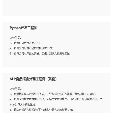
5、具备与多团队合作的经验，良好团队协作精神；
岗位要求：
1、全日制本科及以上学历，计算机相关专业毕业，一年以上前端开发工作经验；
2、熟练掌握HTML、CSS、JavaScript等web相关技术；
Python开发工程师
3、熟悉react/vue/angular任何一种前端框架，熟悉react优先；
4、熟悉webpack配置和git操作；
岗位职责：
5、善于沟通，具有团队意识；
1、负责公司后台产品开发；
2、负责公司后端产品的性能调优工作；
3、参与公司AI产品的开发、实施、测试文档编写工作。
岗位要求:
1、计算机相关专业，本科及以上学历，2年以上后端开发经验，有过运营商项目经
NLP自然语言处理工程师（济南）
验的更佳；
2、熟练python编程语言，熟悉服务端开发流程，熟悉常见的算法和数据结构；
岗位职责：
3、熟悉数据库开发，熟悉Mysql、Oracle、MongoDb数据库应用开发其中一种；
1、负责相关算法的设计与实现，主要包括自然语言处理、通用机器学习算法；
4、熟悉Python Wed框架（Django/Flask...）代码能力优秀，熟悉编码规范和具备
2、负责大规模文本数据库处理，包括生文本预处理，句法分析，命名实体识别，文
良好的文档编写能力）；
本分类与文本摘要生成；
5、沟通表达能力强，具备团队协作能力。
3、跟踪自然语言处理的前沿技术和业界先进的模型应用；