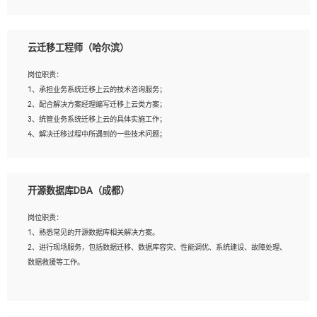
4、负责问答系统的搭建和知识图谱的建立；
云迁移工程师（哈尔滨）
岗位要求：
1、1年及以上自然语言处理方向研究或工作经验，统招本科及以上学历；
岗位职责：
2、熟悉tensorflow，keras，pytorch等常规深度学习框架，快速根据客户需求实现
1、承担业务系统迁移上云的技术咨询服务；
有效的模型；
2、配合解决方案经理编写迁移上云类方案；
3、熟悉掌握至少一种编程语言，如：Python，Java；
3、统管业务系统迁移上云的具体实施工作；
4、 熟悉NLP相关算法与实现；
4、解决迁移过程中所遇到的一些技术问题；
5、至少有一次及以上问答系统的项目实践，熟悉问答系统全流程开发者优先；
6、有较强的问题分析和处理能力，良好的团队合作意识；
7、 参与过相关竞赛或科研项目者优先。
岗位要求：
开源数据库DBA（成都）
1、专科及以上学历，三年以上工作经验，计算机等相关专业；
2、具备常见业务系统资源评估、部署优化和故障排查的能力；
岗位职责：
3、熟悉常见操作系统、存储、网络、 IO 等相关原理；
1、熟悉常见的开源数据库相关解决方案。
4、具有迁移工具实操经验，具备P2V、V2V迁移能力；
2、进行现场服务，包括数据迁移、数据库容灾、性能调优、系统建设、故障处理、
5、熟练华为、VMware虚拟化、云计算及云存储技术；
数据救援等工作。
6、熟悉主流数据库、应用服务器、中间件部署架构和运维方法；
7、具备资源池迁移、应用及数据迁移、异构数据迁移相关经验；
8、具有HCIE/H3CIE/VMware/阿里云等云计算方向认证者优先；
岗位要求：