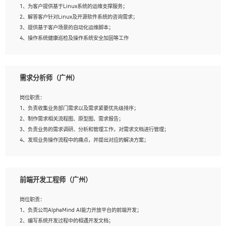
1、为客户提供基于Linux系统的运维支撑服务；
5、踏实， 勤奋，愿意在工作中不断学习，提高自我；
2、解答客户针对Linux及开源软件系统的咨询需求；
6、能与同事友好相处。
3、提供基于客户场景的自动化运维脚本；
4、操作系统健康巡检及操作系统安全加固等工作
岗位要求：
需求分析师（广州）
1、全日制本科计算机相关专业毕业，3年以上相关工作经验；
2、精通linux操作系统的运行维护，具有故障处理的能力
岗位职责：
3、熟练使用脚本语言，shell/python任一种，熟练使用Ansible
1、负责收集业务部门需求以及需求紧要优先级排序；
4、熟悉linux常见服务、中间件的基本原理、部署以及故障处理，如：Mysql、
2、制作需求相关流程图、原型图、需求报告；
Apache、Nginx、Zabbix、Kafka等
3、负责业务的需求调研、分析和管理工作，对需求文档进行管理；
5、熟悉主流虚拟化技术，如：VMware、KVM
4、发现业务操作流程中的痛点，并提出对应的解决方案；
6、具备网络方面的基础知识，熟悉常见的网络协议，如TCP/IP，转发原理，路由优
5、完成其他上级领导交予的任务和工作。
先级等
7、了解容器技术，熟悉docker或podman
8、有良好的文档编写能力和沟通能力，有RHCE证书优先
前端开发工程师（广州）
岗位要求：
1、本科以上学历，一年以上需求分析相关经验者优先；
岗位职责：
2、熟悉产品及需求规划工具，如:Axure、Xmind、MS Project等；
1、负责公司AlphaMind AI能力开放平台的前端开发；
3、具备良好的交流协调能力，有较强的责任感、工作积极主动；
2、编写系统开发过程中的相遇开发文档；
4、有较强的系统需求分析、文档编写能力、沟通能力；