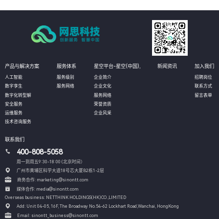
产品与解决方案
服务体系
星空平台-星空(中国),
新闻资讯
加入我们
人工智能
服务级别
企业简介
招聘岗位
数字孪生
服务网络
企业文化
联系方式
数字化转型解
服务网络
留言表单
安全服务
荣誉资质
运维服务
企业风采
技术咨询服务
联系我们
400-808-5058
周一到周五9:30-18:00 (北京时间）
广州市黄埔区科学大道18号芯大厦B2栋1-2层
商务合作: marketing@sinontt.com
媒体合作: media@sinontt.com
Overseas business: NETTHINK HOLDINGS(HK)CO.,LIMITED
Add: Unit 04-05, 16F, The Broadway No.54-62 Lockhart Road,
Wanchai, HongKong
Email: sinontt_business@sinontt.com