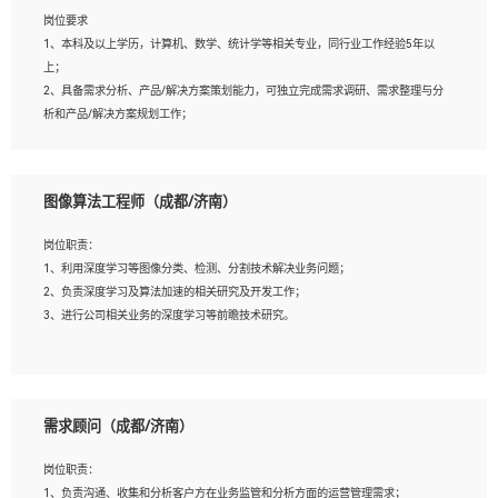
岗位要求
岗位要求：
1、本科及以上学历，计算机、数学、统计学等相关专业，同行业工作经验5年以
1、全日制统招本科及以上学历，计算机相关专业毕业，5年以上开发工作经验；
上；
2、具有扎实的java编程功底和良好的编码习惯，有分布式、多线程及高并发系统开
2、具备需求分析、产品/解决方案策划能力，可独立完成需求调研、需求整理与分
发经验和性能调优经验尤佳；熟悉JVM调优；掌握基础中间件、基础架构方案和云
析和产品/解决方案规划工作；
平台、云产品功能特性，熟练使用相关平台的功能和了解其背后实现机制；
3、逻辑缜密，对用户产品/解决方案体验敏感，对数据敏感，有产品/解决方案意
3、精通主流开发框架经验，精通一门主流开发语言；熟悉主流开源框架源码；
识，有主见，以数据为驱动，以结果为导向；
4、具有一定的大中型项目参与经验，有中间件、基础组件和框架的研发经验，具备
4、具有丰富的AI产品/解决方案解决方案经验，能够针对客户的需求，快速响应输
研发管理流程建设经验；
图像算法工程师（成都/济南）
出相关的解决方案，包括视频分析、图像识别、NLP、OCR、机器学习等；
5、熟悉Spring、Mybatis等开源框架和常用apache组件,熟悉Web服务端开发的各种
5、具备AI技术背景，掌握TensorFlow、PyTorch、Spark MLlib、SK-Learn等常见
常用框架和技术Springboot、Shiro、springcloud等；熟悉Linux常用命令和了解常
岗位职责：
AI算法框架，对人脸识别、目标检测、图像识别、OCR、NLP等AI算法有深刻理
用脚本语言，较丰富的线上系统运维经验，复杂问题排查思路清晰。
1、利用深度学习等图像分类、检测、分割技术解决业务问题；
解。具有AI平台级产品/解决方案从业经验者优先。具有大数据技术背景者优先；
2、负责深度学习及算法加速的相关研究及开发工作；
6、具备良好的客户意识与沟通能力，善于学习思考、创新与团队协作，认真负责、
3、进行公司相关业务的深度学习等前瞻技术研究。
执行力与抗压力强。
岗位要求：
1、统招本科以上学历，图形图像、计算机或数学相关专业；
需求顾问（成都/济南）
2、2年以上图像处理开发经验，熟悉python和spark开发；
3、熟练使用TensorFlow、Theano、Keras 及 Caffe 任意一种主流深度学习框架搭建
岗位职责：
深度学习系统环境；
1、负责沟通、收集和分析客户方在业务监管和分析方面的运营管理需求；