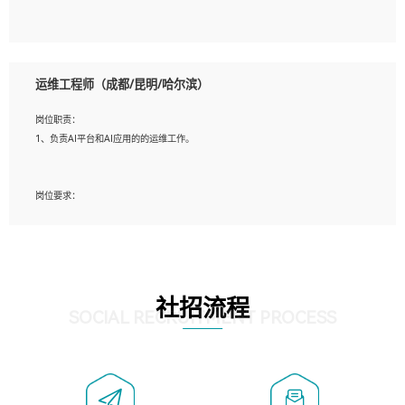
5、必须有实际的生产环境系统维护经验。
6、有中国移动安全态势系统相关项目经验优先考虑。
岗位要求：
1、精通java编程，熟悉vue和jsp编程；
运维工程师（成都/昆明/哈尔滨）
2、熟悉linux命令；
3、熟练使用springmvc、springcloud、webservice等框架进行开发；
岗位职责：
4、熟练使用oracle、mysql进行开发；
1、负责AI平台和AI应用的的运维工作。
5、熟悉流程开发如使用activiti；
6、计算机相关专业本科以上学历，3年以上开发工作经验。
岗位要求：
1、计算机相关专业，大专以上学历，2年以上开发运维工作经验；
2、必须具备的能力：有丰富的运维开发和K8S运维经验；熟悉K8S、Git、docker等
相关工具使用；熟练掌握Linux环境下的Shell语言 ；工作责任感强、具有良好的沟
通能力、服务意识；
3、掌握Linux环境下的Python编程语言；
社招流程
4、掌握DevOps思想、方法和流程。Jenkins工具使用；
SOCIAL RECRUITMENT PROCESS
5、掌握常见中间件配置与优化，如mysql、nginx等；
6、掌握服务器的维护，熟悉linux系统的常用操作；
7、掌握和第三方系统API接口的维护操作，和安全漏洞扫描的修复工作。