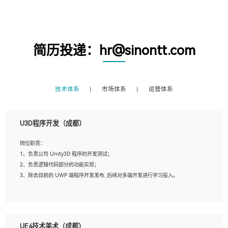
简历投递：hr@sinontt.com
技术体系
市场体系
运营体系
U3D程序开发（成都）
岗位职责：
1、负责公司 Unity3D 程序的开发测试；
2、负责逻辑代码部分的功能实现；
3、除去目前的 UWP 端程序开发发布, 后续对多端开发进行学习投入。
岗位要求：
1、全日制本科相关专业，具有相关开发经验?年以上；
UE4技术美术（成都）