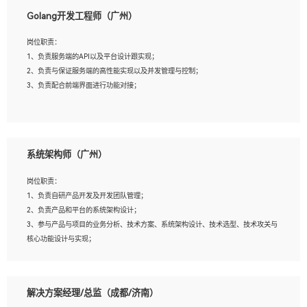
1、本科以上相关专业毕业，拥有三年以上相关数据工作经验经验。
Golang开发工程师（广州）
2、熟悉PostgreSQL、redis、MongoDB、ElasticSearch等开源数据库运维管理，拥
有开发经验优先。
岗位职责：
3、熟悉Oracle、MySQL、SQLServer中一种或多种优先。
1、负责服务端的API以及平台设计跟实现；
4、熟悉Hadoop、HBASE、Spark等大数据平台优先。
2、负责与保证服务端的高性能实现以及并发管理与控制；
5、熟悉linux或任意一种unix操作系统，如有较强操作系统侧工作经验者优先。
3、负责配合前端界面进行功能对接；
6、具备丰富的项目实施经验，较强的自我学习能力。
7、责任心强，为人友好，沟通能力强，具有良好的团队意识。
岗位要求：
1、本科及以上学历，计算机相关专业；
系统架构师（广州）
2、1年以上Golang开发工作经验，能独立完成相应项目开发；
3、基础扎实、熟悉数据结构与算法，熟悉多线程、多进程、IO复用等并发编程思维
岗位职责：
与实现，熟悉常用开源框架及设计模式；
1、负责自研产品开发及开发团队管理；
4、熟悉Golang、连接池、消息队列等组件使用、熟悉后端开发、测试、调试流程跟
2、负责产品和平台的系统架构设计；
工具使用；
3、参与产品与项目的业务分析、技术方案、系统架构设计、技术选型、技术攻关与
5、对技术有激情，喜欢钻研，能快速接受和掌握新技术，学习能力和工作责任心
核心功能设计与实现；
强，良好的沟通表达能力和团队协作能力。
4、根据业务及技术发展，做前瞻性的技术分析、研究及应用；
5、根据业务架构设计与业务需求，上接业务设计下接系统设计，编写系统概要设
计，指导技术骨干进行系统详细设计。
解决方案经理/总监（成都/济南）