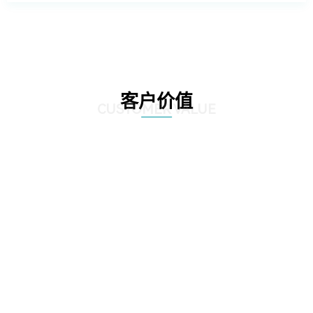
客户价值
CUSTOMER VALUE
01
根据客户不同的需求提供不同的数据库管理方案，针对客户现有数据库系统的
特点和运维要求，提供定制化的解决方案，帮助客户实现业务目标和持续优
化。
02
提供自动化和智能化的运维服务，提高运维效率，减少人力投入和运维成本，
并且通过系统性能和安全风险预警等方式帮助运维人员提前解决潜在问题，提
高系统安全稳定性。
03
遵守国际标准和最佳实践，提供相应的数据管理方案，确保数据能够实现有效
的备份、恢复和保护，防止不必要的数据损失。