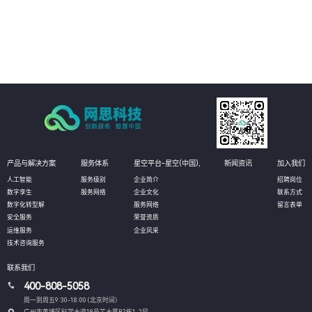
04
提供全方位的数据库管理服务，包括数据库设计、部署、监控、维护和优化等
环节，确保数据库系统的稳定运行，提高业务可用性和数据安全。
产品与解决方案
服务体系
星空平台-星空(中国),
新闻资讯
加入我们
人工智能
服务级别
企业简介
招聘岗位
数字孪生
服务网络
企业文化
联系方式
数字化转型解
服务网络
留言表单
安全服务
荣誉资质
运维服务
企业风采
技术咨询服务
联系我们
400-808-5058
周一到周五9:30-18:00 (北京时间）