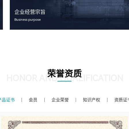
企业经营宗旨
Business purpose
荣誉资质
HONOR AND QUALIFICATION
产品证书
会员
企业荣誉
知识产权
资质证