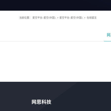
当前位置：
星空平台-星空(中国),
>
星空平台-星空(中国),
>
在线留言
网
网思科技