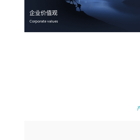
企业价值观
Corporate values