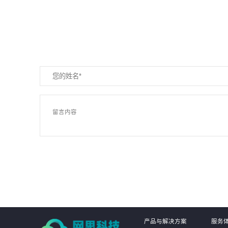
产品与解决方案
服务