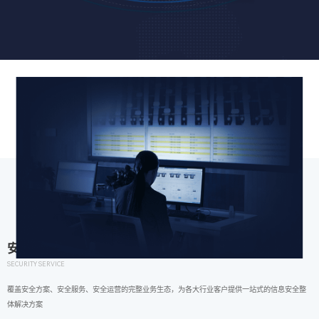
安全服务
SECURITY SERVICE
覆盖安全方案、安全服务、安全运营的完整业务生态，为各大行业客户提供一站式的信息安全整
体解决方案