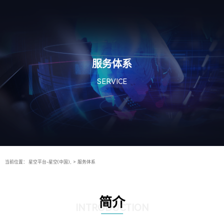
服务体系
SERVICE
当前位置：
星空平台-星空(中国),
>
服务体系
简介
INTRODUCTION