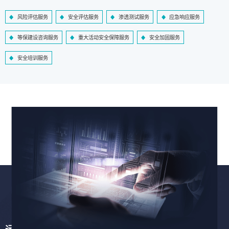
风险评估服务
安全评估服务
渗透测试服务
应急响应服务
等保建设咨询服务
重大活动安全保障服务
安全加固服务
安全培训服务